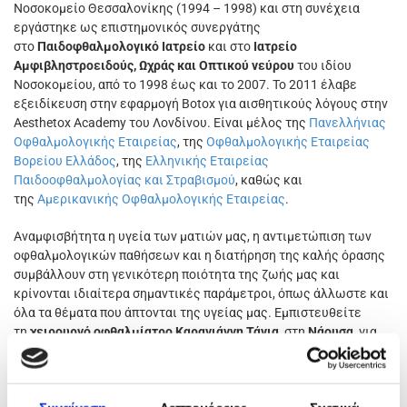
Νοσοκομείο Θεσσαλονίκης (1994 – 1998) και στη συνέχεια
εργάστηκε ως επιστημονικός συνεργάτης
στο
Παιδοφθαλμoλογικό Ιατρείο
και στο
Ιατρείο
Αμφιβληστροειδούς, Ωχράς και Οπτικού νεύρου
του ιδίου
Νοσοκομείου, από το 1998 έως και το 2007. Το 2011 έλαβε
εξειδίκευση στην εφαρμογή Botox για αισθητικούς λόγους στην
Aesthetox Academy του Λονδίνου. Είναι μέλος της
Πανελλήνιας
Οφθαλμολογικής Εταιρείας
, της
Οφθαλμολογικής Εταιρείας
Βορείου Ελλάδος
, της
Ελληνικής Εταιρείας
Παιδοοφθαλμολογίας και Στραβισμού
, καθώς και
της
Αμερικανικής Οφθαλμολογικής Εταιρείας
.
Αναμφισβήτητα η υγεία των ματιών μας, η αντιμετώπιση των
οφθαλμολογικών παθήσεων και η διατήρηση της καλής όρασης
συμβάλλουν στη γενικότερη ποιότητα της ζωής μας και
κρίνονται ιδιαίτερα σημαντικές παράμετροι, όπως άλλωστε και
όλα τα θέματα που άπτονται της υγείας μας. Εμπιστευθείτε
τη
χειρουργό οφθαλμίατρο Καραγιάννη Τάνια
, στη
Νάουσα
, για
οποιοδήποτε οφθαλμολογικό σας πρόβλημα. Η οφθαλμίατρος
αναπτύσσει σχέσεις εμπιστοσύνης με τους ασθενείς της και
προσφέρει εξατομικευμένες οφθαλμολογικές ιατρικές